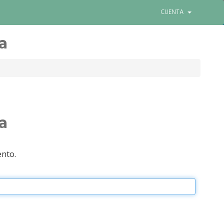
0
Ver Carrito
Entrar
Cambiar Lenguaje
CUENTA
a
a
ento.